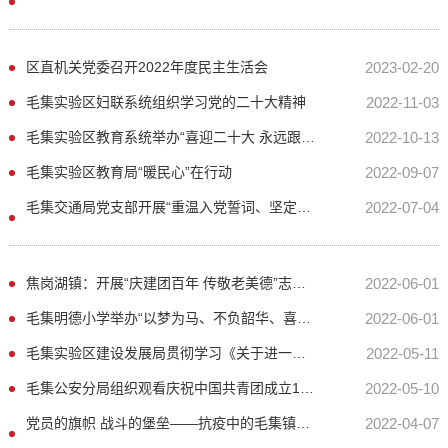
区直机关党委召开2022年度民主生活会
2023-02-20
毛集实验区妇联系统组织学习党的二十大精神
2022-11-03
毛集实验区教育系统举办“喜迎二十大 永远跟党走 奋进新征程”演讲比赛
2022-10-13
毛集实验区教育局“暖民心”在行动
2022-09-07
毛集交通局党支部开展“重温入党誓词、坚定理想信念”主题党日活动
2022-07-04
焦岗湖镇：开展“庆建团百年 传敬老美德”志愿服务活动
2022-06-01
毛集明德小学举办“以梦为马、不负韶华、喜迎二十大”文艺汇演
2022-06-01
毛集实验区建设发展局贯彻学习《关于进一步重申规范共产党员国家工作人员信访行为的通知》
2022-05-11
毛集公安分局组织观看庆祝中国共青团成立100周年大会实况直播
2022-05-10
党员的旗帜 战斗的堡垒——抗疫中的毛集镇明德小学党支部
2022-04-07