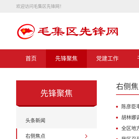
欢迎访问毛集区先锋网！
首页
先锋聚焦
党建工作
右侧焦
先锋聚焦
陈彦臣
胡林娜
头条新闻
全区地
右侧焦点