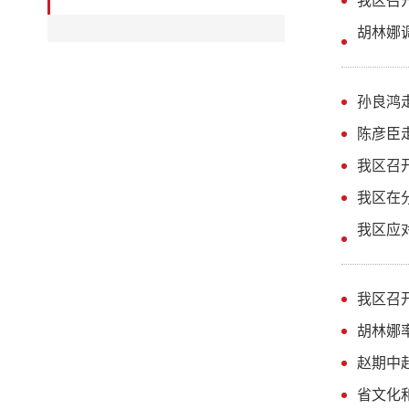
我区召
胡林娜
孙良鸿
陈彦臣
我区召
我区在
我区应
我区召
胡林娜
赵期中
省文化