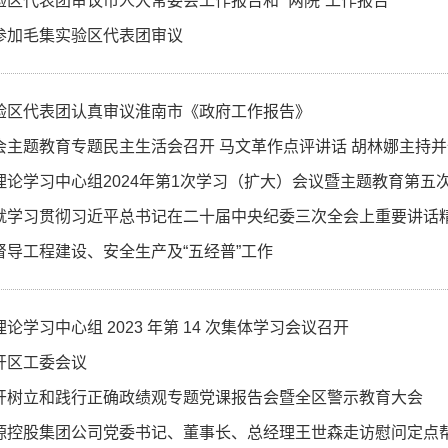
验区代表团审议市人大常委会工作报告和 “两院”工作报告
参加毛集实验区代表团审议
验区代表团认真审议淮南市《政府工作报告》
会主题教育专题民主生活会召开 马文革作点评讲话 胡林娜主持
理论学习中心组2024年第1次学习（扩大）会议暨主题教育第五
就学习贯彻习近平总书记在二十届中央纪委三次全会上重要讲话
督导工程建设、安全生产及“五经普”工作
论学习中心组 2023 年第 14 次集体学习会议召开
开区工委会议
开树立和践行正确政绩观专题党课报告会暨全区警示教育大会
源控股集团公司党委书记、董事长、总经理王世森走访慰问定点