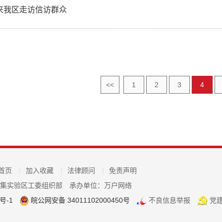
来我区走访信访群众
<<
1
2
3
4
首页
|
加入收藏
|
法律顾问
|
免责声明
毛集实验区工委组织部
承办单位：万户网络
号-1
皖公网安备 34011102000450号
不良信息举报
党