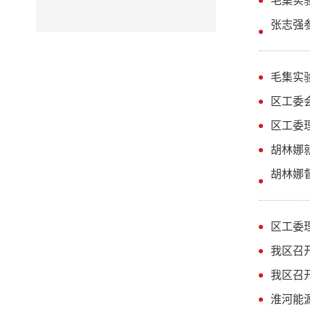
毛集实
张志强
毛集实
区工委
区工委
胡林娜
胡林娜
区工委理
我区召
我区召
淮河能