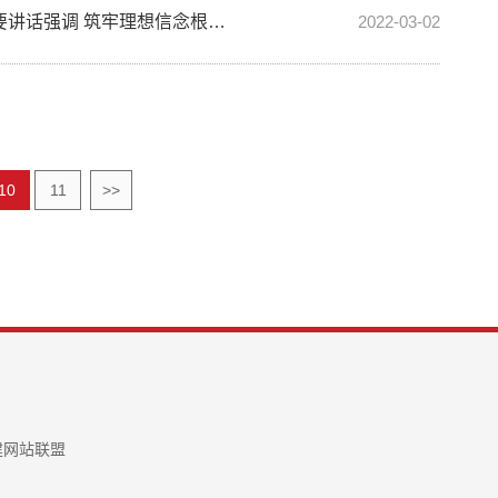
习近平在中央党校（国家行政学院）中青年干部培训班开班式上发表重要讲话强调 筑牢理想信念根基树立践行正确政...
2022-03-02
10
11
>>
建网站联盟