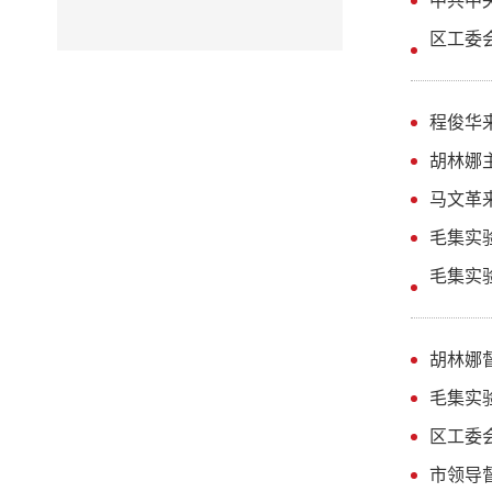
中共中
区工委
程俊华
胡林娜
马文革
毛集实
毛集实
胡林娜
毛集实
区工委
市领导