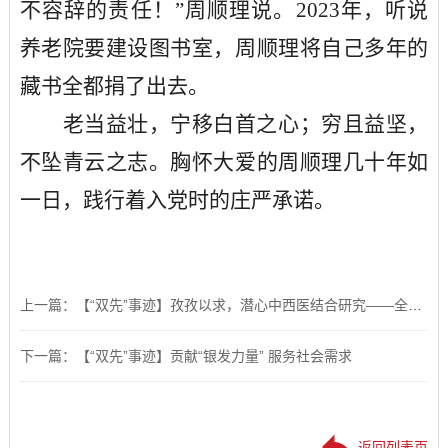
不容辞的责任！”周顺理说。2023年，听说
养老院要建设图书室，周顺理将自己多年的
藏书全都捐了出去。
老当益壮，宁移白首之心；穷且益坚，
不坠青云之志。胸怀大爱的周顺理几十年如
一日，践行着入党时的庄严承诺。
上一篇：【“双先”事迹】孜孜以求，潜心中西医结合研究——全国离退休干部先进个人、中国工程院院士、原天津医学院名誉院长吴咸中
下一篇：【“双先”事迹】贡献“银发力量” 服务社会需求
返回列表页