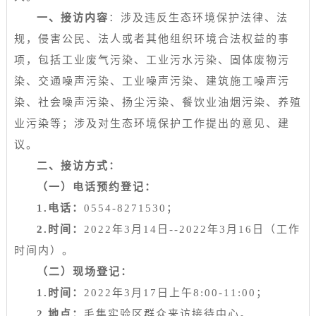
一、
接访内容
：
涉及违反生态环境保护法律、法
规，侵害公民、法人或者其他组织环境合法权益的事
项，包括工业废气污染、工业污水污染、固体废物污
染、交通噪声污染、工业噪声污染、建筑施工噪声污
染、社会噪声污染、扬尘污染、餐饮业油烟污染、养殖
业污染等；涉及对生态环境保护工作提出的意见、建
议。
二、
接访
方式：
（一）电话
预约
登记：
1.
电话：
0554
-8271530；
2.
时间：
2022
年
3
月
14
日
--2022
年
3
月
16
日（工作
时间内）。
（二）
现场登记：
1.
时间：
2022
年
3
月
17
日
上午
8:00-11:00
；
2.
地点：
毛集实验区
群众来访接待中心
。