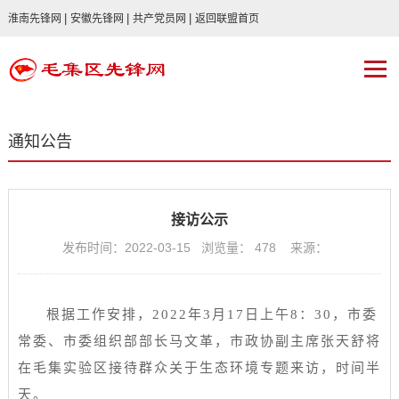
|
|
|
淮南先锋网
安徽先锋网
共产党员网
返回联盟首页
通知公告
接访公示
发布时间：2022-03-15 浏览量：
478
来源：
根据工作安排，
2022年3
月
17
日上午
8
：
30
，
市
委
常委、市委组织部部长马文革，市政协副主席张天舒
将
在
毛集实验区
接待群众
关于生态环境专题
来访，时间半
天。